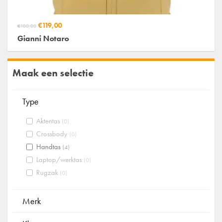
€119,00
€180,00
Gianni Notaro
Maak een selectie
Type
Aktentas
(0)
Crossbody
(0)
Handtas
(4)
Laptop/werktas
(0)
Rugzak
(0)
Merk