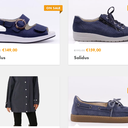
ON SALE
€149,00
€159,00
0
€190,00
dus
Solidus