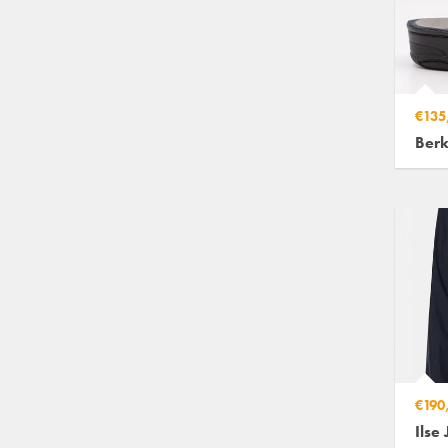
€135
Ber
€190
Ilse