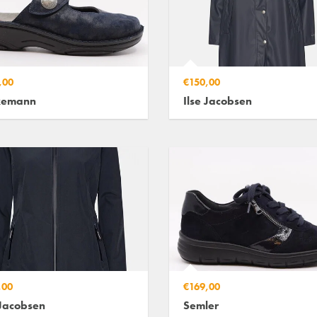
,00
€150,00
kemann
Ilse Jacobsen
,00
€169,00
 Jacobsen
Semler