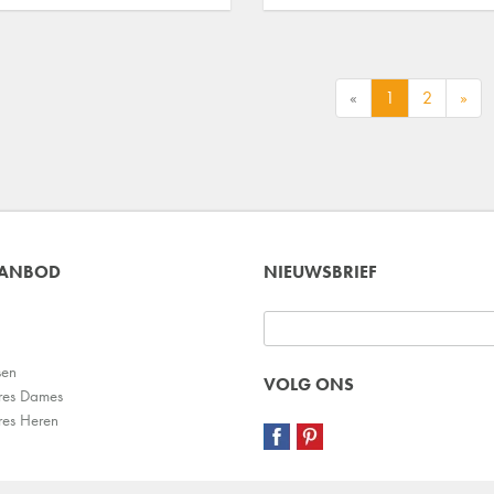
«
1
2
»
AANBOD
NIEUWSBRIEF
sen
VOLG ONS
res Dames
res Heren