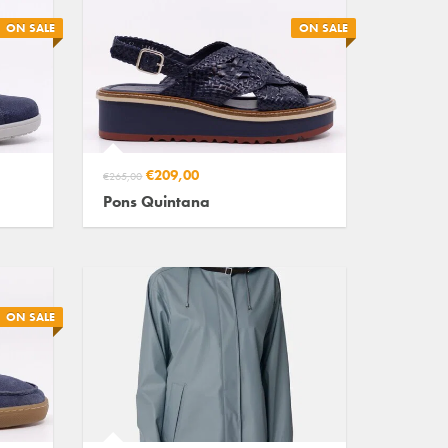
ON SALE
ON SALE
€209,00
€265,00
Pons Quintana
ON SALE