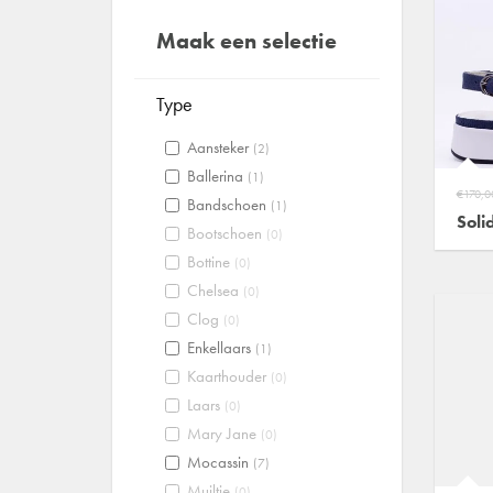
Maak een selectie
Type
Aansteker
(2)
Ballerina
(1)
€170,0
Bandschoen
(1)
Soli
Bootschoen
(0)
Bottine
(0)
Chelsea
(0)
Clog
(0)
Enkellaars
(1)
Kaarthouder
(0)
Laars
(0)
Mary Jane
(0)
Mocassin
(7)
Muiltje
(0)