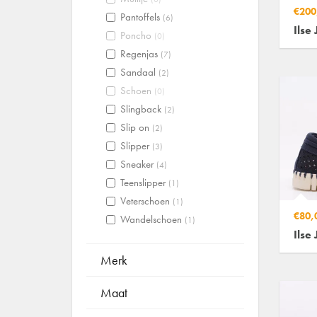
€200
Pantoffels
(6)
Ilse
Poncho
(0)
Regenjas
(7)
Sandaal
(2)
Schoen
(0)
Slingback
(2)
Slip on
(2)
Slipper
(3)
Sneaker
(4)
Teenslipper
(1)
Veterschoen
(1)
€80,
Wandelschoen
(1)
Ilse
Merk
Maat