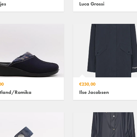
jes
Luca Grossi
00
€230,00
tland/Romika
Ilse Jacobsen