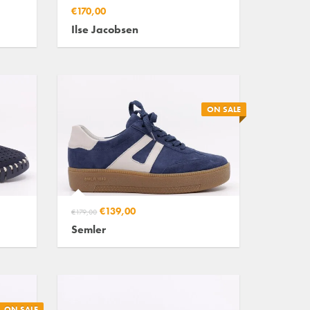
€170,00
Ilse Jacobsen
ON SALE
€139,00
€179,00
Semler
ON SALE