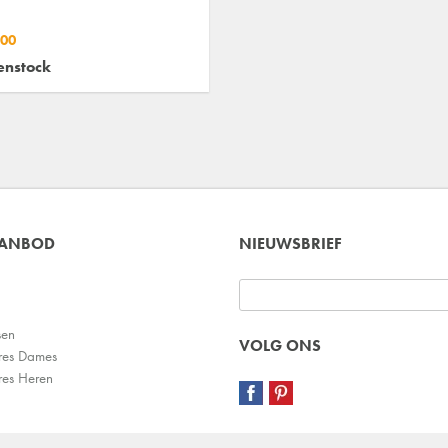
,00
enstock
AANBOD
NIEUWSBRIEF
sen
VOLG ONS
res Dames
res Heren