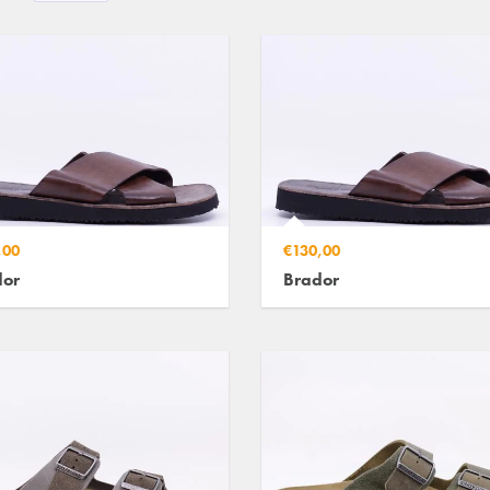
,00
€130,00
dor
Brador