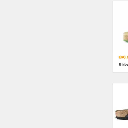
€90,
Birk