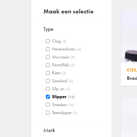
Maak een selectie
Type
Clog
(3)
Herenschoen
(4)
Mocassin
(5)
Pantoffels
(7)
€125
Riem
(2)
Bra
Sandaal
(2)
Slip on
(3)
Slipper
(13)
Sneaker
(14)
Teenslipper
(3)
Merk