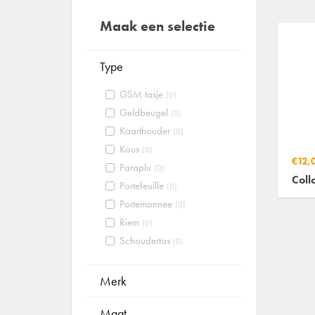
Maak een selectie
Type
GSM tasje
(0)
Geldbeugel
(0)
Kaarthouder
(0)
Kous
(0)
€12,
Paraplu
(0)
Collo
Portefeuille
(0)
Portemonnee
(0)
Riem
(0)
Schoudertas
(0)
Merk
Maat