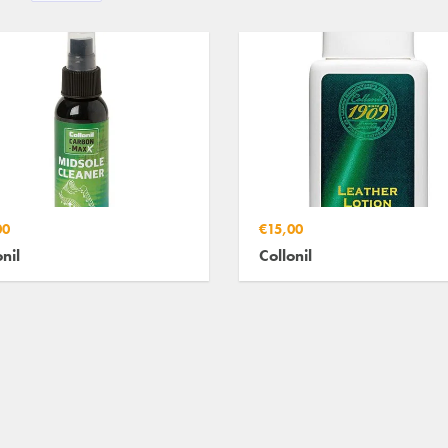
00
€15,00
nil
Collonil