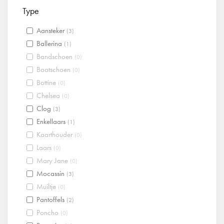
Type
Aansteker
(3)
Ballerina
(1)
Bandschoen
(0)
Bootschoen
(0)
Bottine
(0)
Chelsea
(0)
Clog
(3)
Enkellaars
(1)
Kaarthouder
(0)
Laars
(0)
Mary Jane
(0)
Mocassin
(3)
Muiltje
(0)
Pantoffels
(2)
Poncho
(0)