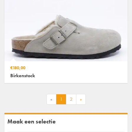
€180,00
Birkenstock
«
1
2
»
Maak een selectie