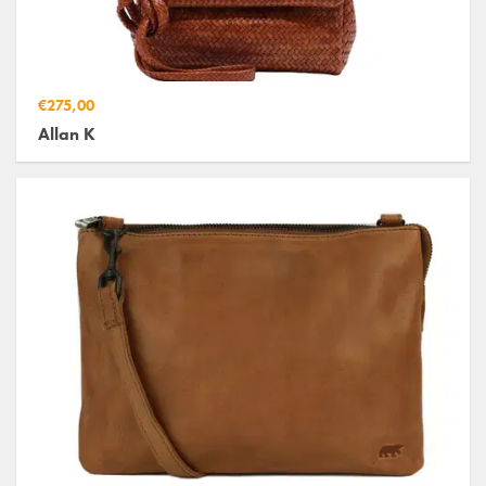
€275,00
Allan K