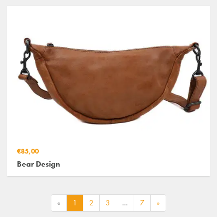
€85,00
Bear Design
«
1
2
3
…
7
»