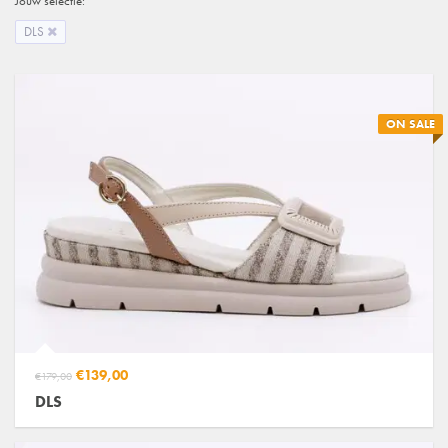
Jouw selectie:
DLS
ON SALE
€139,00
€179,00
DLS