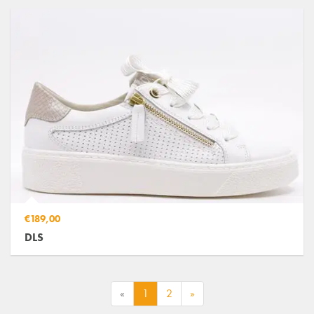
€189,00
DLS
«
1
2
»