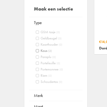
Maak een selectie
Type
GSM tasje
(0)
Geldbeugel
(0)
€14,
Kaarthouder
(0)
Doré
Kous
(2)
Paraplu
(0)
Portefeuille
(0)
Portemonnee
(0)
Riem
(0)
Schoudertas
(0)
Merk
Maat