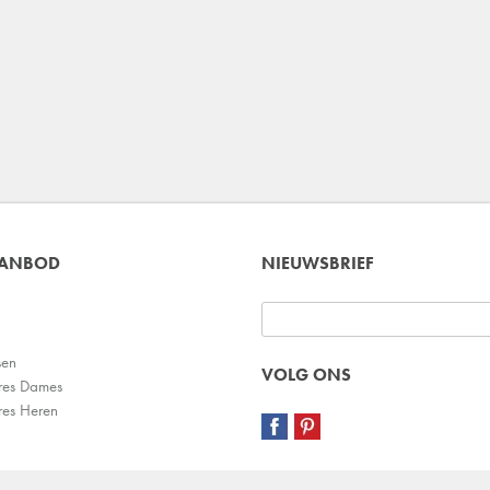
AANBOD
NIEUWSBRIEF
sen
VOLG ONS
res Dames
res Heren