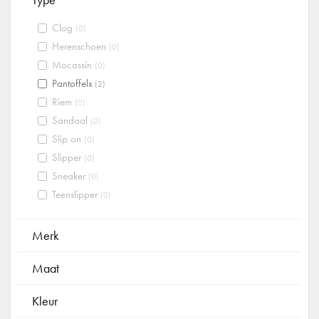
Clog
(0)
Herenschoen
(0)
Mocassin
(0)
Pantoffels
(2)
Riem
(0)
Sandaal
(0)
Slip on
(0)
Slipper
(0)
Sneaker
(0)
Teenslipper
(0)
Merk
Maat
Kleur