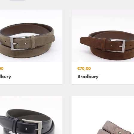
00
€70,00
dbury
Bradbury