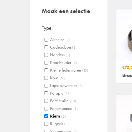
Maak een selectie
Type
Aktentas
(2)
Cadeaubon
(8)
Handtas
(1)
Kaarthouder
(9)
€70,
Kleine lederwaren
(13)
Bra
Kous
(51)
Laptop/werktas
(5)
Paraplu
(1)
Portefeuille
(10)
Portemonnee
(1)
Riem
(8)
Rugzak
(3)
Schoudertas
(2)