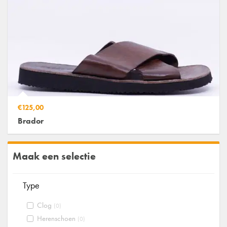
€125,00
Brador
Maak een selectie
Type
Clog
(0)
Herenschoen
(0)