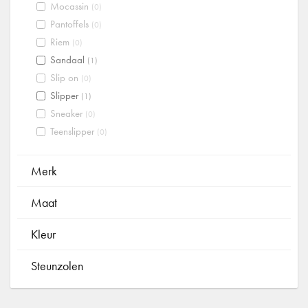
Mocassin
(0)
Pantoffels
(0)
Riem
(0)
Sandaal
(1)
Slip on
(0)
Slipper
(1)
Sneaker
(0)
Teenslipper
(0)
Merk
Maat
Kleur
Steunzolen