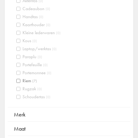
Aktentas
(0)
Cadeaubon
(0)
Handtas
(0)
Kaarthouder
(0)
Kleine lederwaren
(0)
Kous
(0)
Laptop/werktas
(0)
Paraplu
(0)
Portefeuille
(0)
Portemonnee
(0)
Riem
(7)
Rugzak
(0)
Schoudertas
(0)
Merk
Maat