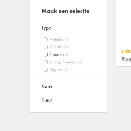
Maak een selectie
Type
Aktentas
(0)
Crossbody
(0)
€190
Handtas
(1)
Ripa
Laptop/werktas
(0)
Rugzak
(0)
Merk
Kleur