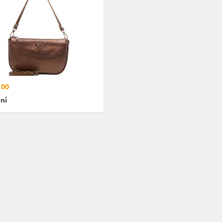
,00
ni