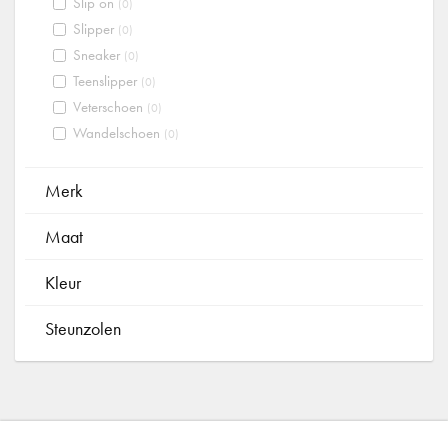
Slip on
(0)
Slipper
(0)
Sneaker
(0)
Teenslipper
(0)
Veterschoen
(0)
Wandelschoen
(0)
Merk
Maat
Kleur
Steunzolen