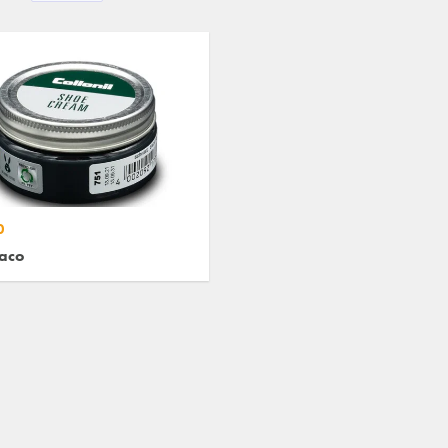
0
aco