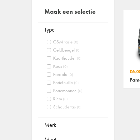
Maak een selectie
Type
GSM tasje
(0)
Geldbeugel
(0)
Kaarthouder
(0)
Kous
(0)
€6,0
Paraplu
(0)
Fam
Portefeuille
(0)
Portemonnee
(0)
Riem
(0)
Schoudertas
(0)
Merk
Maat