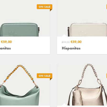
ON SALE
€59,00
€59,00
€99,00
anitas
Hispanitas
ON SALE