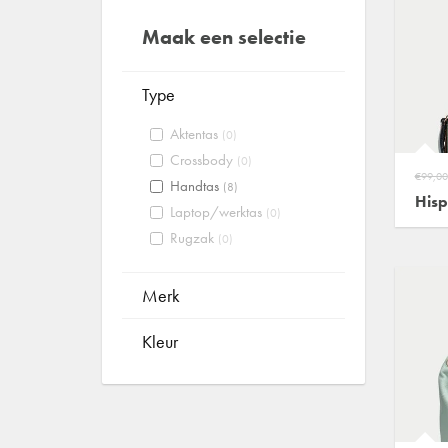
Maak een selectie
Type
Aktentas
(0)
Crossbody
(0)
€99,00
Handtas
(8)
Hisp
Laptop/werktas
(0)
Rugzak
(0)
Merk
Kleur