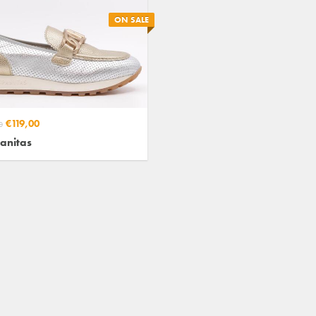
ON SALE
€119,00
0
anitas