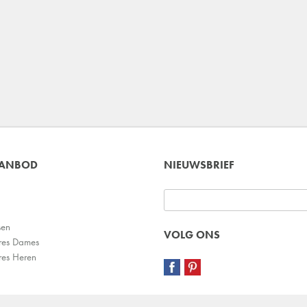
AANBOD
NIEUWSBRIEF
sen
VOLG ONS
res Dames
res Heren