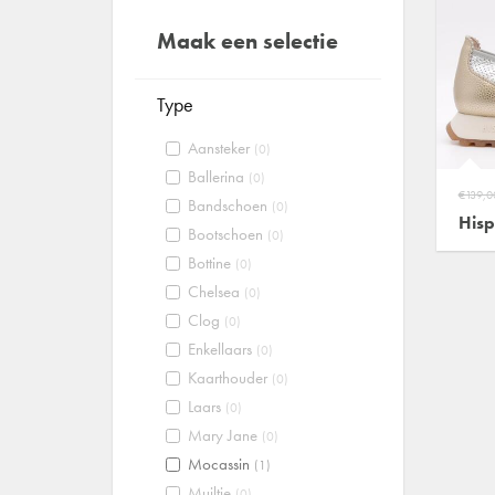
Maak een selectie
Type
Aansteker
(0)
Ballerina
(0)
€139,0
Bandschoen
(0)
Hisp
Bootschoen
(0)
Bottine
(0)
Chelsea
(0)
Clog
(0)
Enkellaars
(0)
Kaarthouder
(0)
Laars
(0)
Mary Jane
(0)
Mocassin
(1)
Muiltje
(0)