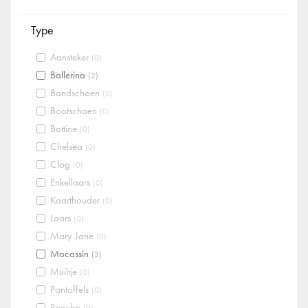
Type
Aansteker
(0)
Ballerina
(2)
Bandschoen
(0)
Bootschoen
(0)
Bottine
(0)
Chelsea
(0)
Clog
(0)
Enkellaars
(0)
Kaarthouder
(0)
Laars
(0)
Mary Jane
(0)
Mocassin
(3)
Muiltje
(0)
Pantoffels
(0)
Poncho
(0)