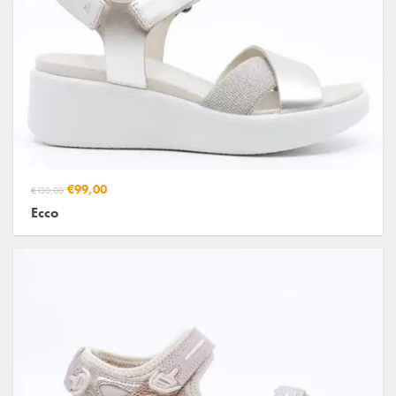
€99,00
€130,00
Ecco