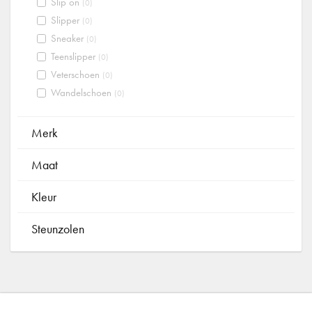
Slip on
(0)
Slipper
(0)
Sneaker
(0)
Teenslipper
(0)
Veterschoen
(0)
Wandelschoen
(0)
Merk
Maat
Kleur
Steunzolen