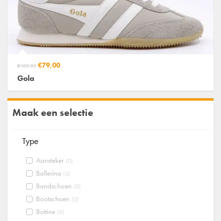
€79,00
€100,00
Gola
Maak een selectie
Type
Aansteker
(0)
Ballerina
(0)
Bandschoen
(0)
Bootschoen
(0)
Bottine
(0)