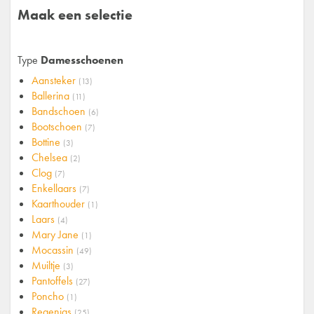
Maak een selectie
Type
Damesschoenen
Aansteker
(13)
Ballerina
(11)
Bandschoen
(6)
Bootschoen
(7)
Bottine
(3)
Chelsea
(2)
Clog
(7)
Enkellaars
(7)
Kaarthouder
(1)
Laars
(4)
Mary Jane
(1)
Mocassin
(49)
Muiltje
(3)
Pantoffels
(27)
Poncho
(1)
Regenjas
(25)