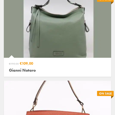
€109,00
€195,00
Gianni Notaro
ON SALE