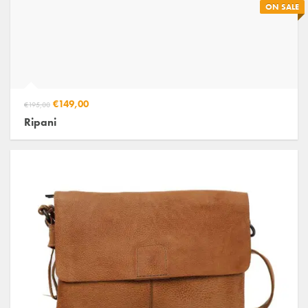
ON SALE
€149,00
€195,00
Ripani