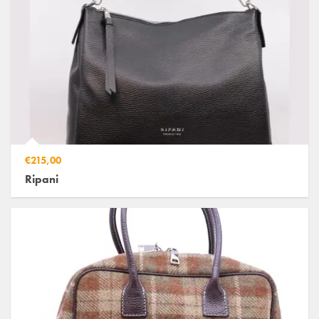
€215,00
Ripani