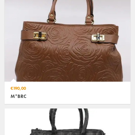
€190,00
M*BRC