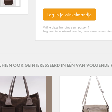
Leg in je winkelmandje
Wil je deze handtas eerst passen?
Leg hem in je winkelmandje, plaats een reservatie
SCHIEN OOK GEINTERESSEERD IN ÉÉN VAN VOLGENDE