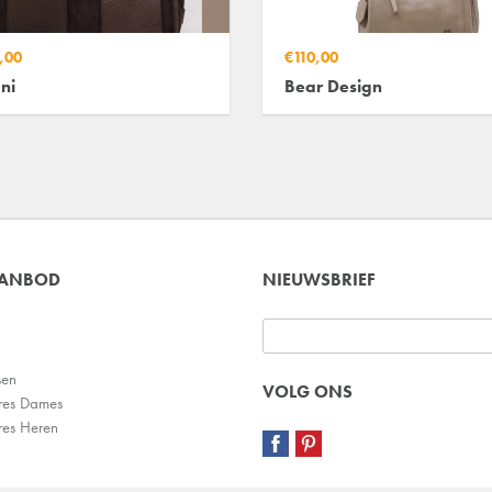
,00
€110,00
ni
Bear Design
AANBOD
NIEUWSBRIEF
sen
VOLG ONS
res Dames
res Heren