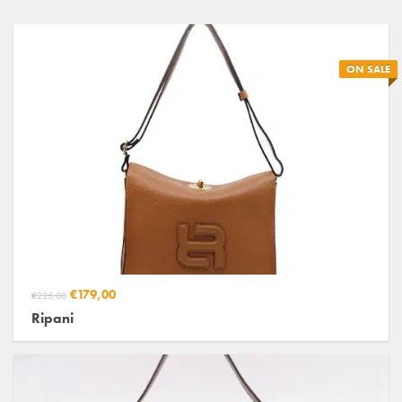
ON SALE
€179,00
€225,00
Ripani