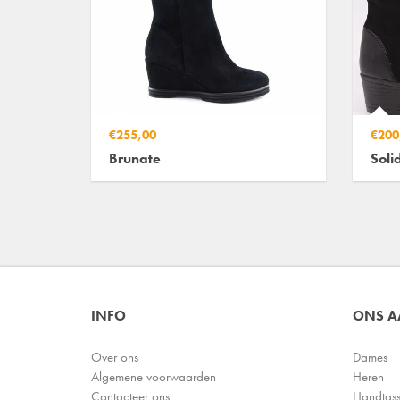
€255,00
€200
Brunate
Soli
INFO
ONS 
Over ons
Dames
Algemene voorwaarden
Heren
Contacteer ons
Handtas