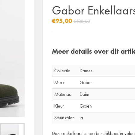
Gabor Enkellaar
€95,00
€135,00
Meer details over dit artik
Collectie
Dames
Merk
Gabor
Materiaal
Daim
Kleur
Groen
Steunzolen
ja
Deze enkellaars is nog beschikbaar in volg