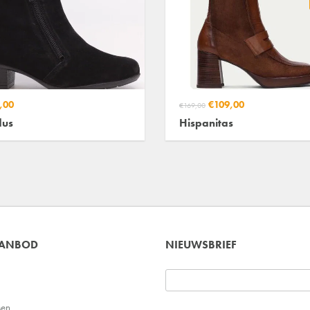
,00
€109,00
€169,00
dus
Hispanitas
AANBOD
NIEUWSBRIEF
sen