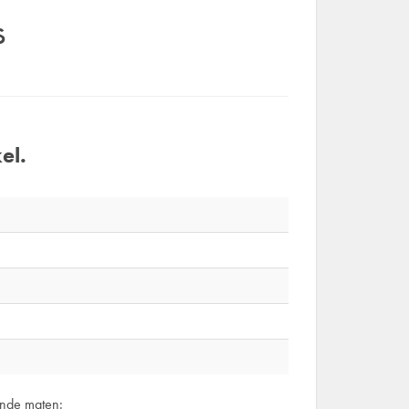
s
el.
ende maten: