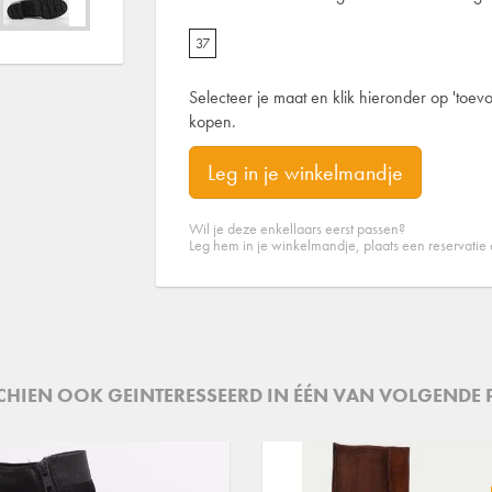
37
Selecteer je maat en klik hieronder op 'toevo
kopen.
Leg in je winkelmandje
Wil je deze enkellaars eerst passen?
Leg hem in je winkelmandje, plaats een reservatie
SCHIEN OOK GEINTERESSEERD IN ÉÉN VAN VOLGENDE