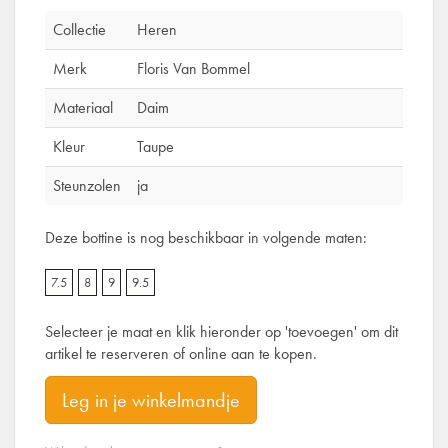
Collectie
Heren
Merk
Floris Van Bommel
Materiaal
Daim
Kleur
Taupe
Steunzolen
ja
Deze bottine is nog beschikbaar in volgende maten:
7.5
8
9
9.5
Selecteer je maat en klik hieronder op 'toevoegen' om dit
artikel te reserveren of online aan te kopen.
Leg in je winkelmandje