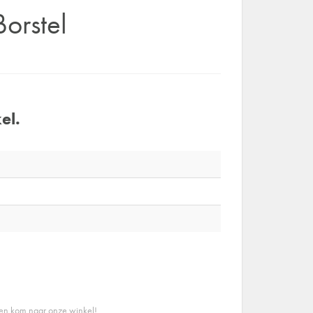
orstel
el.
 en kom naar onze winkel!