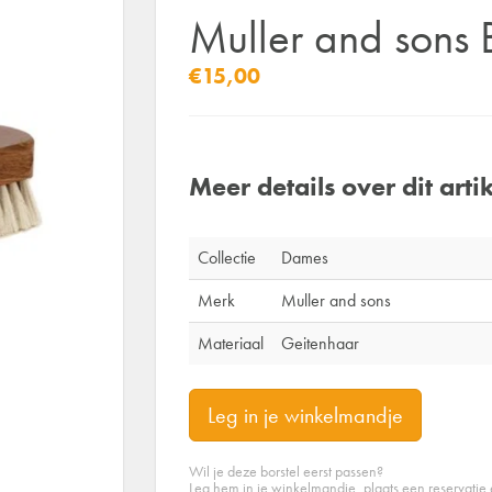
Muller and sons B
€15,00
Meer details over dit artik
Collectie
Dames
Merk
Muller and sons
Materiaal
Geitenhaar
Leg in je winkelmandje
Wil je deze borstel eerst passen?
Leg hem in je winkelmandje, plaats een reservatie