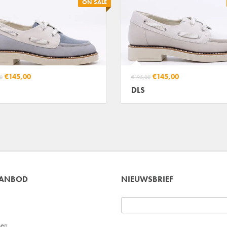
ON SALE
€145,00
€145,00
0
€195,00
DLS
AANBOD
NIEUWSBRIEF
sen