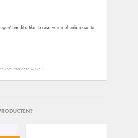
egen' om dit artikel te reserveren of online aan te
 en kom naar onze winkel!
 PRODUCTEN?