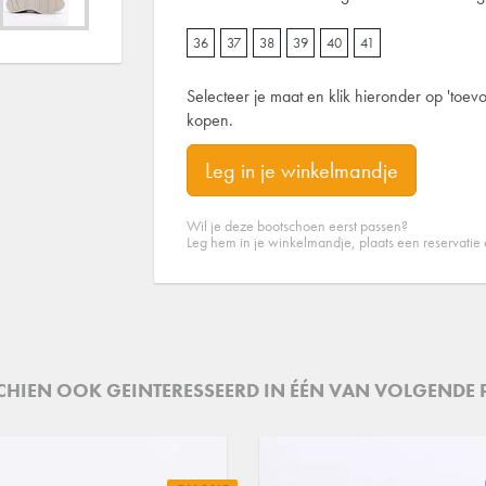
36
37
38
39
40
41
Selecteer je maat en klik hieronder op 'toevo
kopen.
Leg in je winkelmandje
Wil je deze bootschoen eerst passen?
Leg hem in je winkelmandje, plaats een reservatie
SCHIEN OOK GEINTERESSEERD IN ÉÉN VAN VOLGENDE