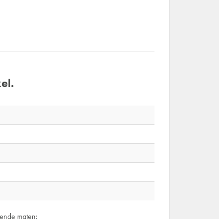
el.
gende maten: