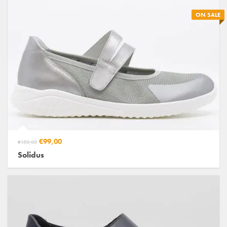
ON SALE
€99,00
€150,00
Solidus