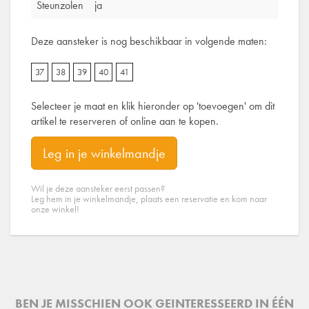
Steunzolen
ja
Deze aansteker is nog beschikbaar in volgende maten:
37
38
39
40
41
Selecteer je maat en klik hieronder op 'toevoegen' om dit
artikel te reserveren of online aan te kopen.
Leg in je winkelmandje
Wil je deze aansteker eerst passen?
Leg hem in je winkelmandje, plaats een reservatie en kom naar
onze winkel!
BEN JE MISSCHIEN OOK GEINTERESSEERD IN ÉÉN