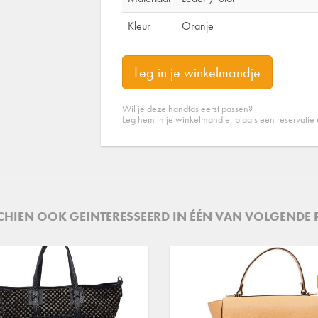
Kleur
Oranje
Leg in je winkelmandje
Wil je deze handtas eerst passen?
Leg hem in je winkelmandje, plaats een reservatie
SCHIEN OOK GEINTERESSEERD IN ÉÉN VAN VOLGENDE