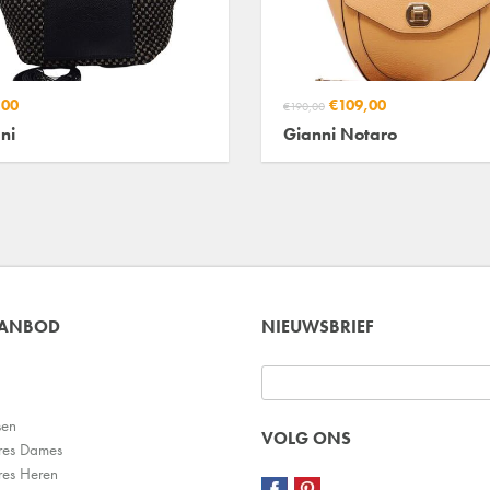
,00
€109,00
€190,00
ni
Gianni Notaro
AANBOD
NIEUWSBRIEF
sen
VOLG ONS
res Dames
res Heren