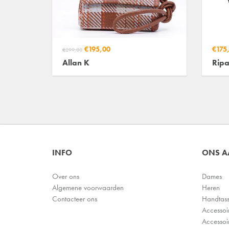
€195,00
€175
€299,00
Allan K
Ripa
INFO
ONS 
Over ons
Dames
Algemene voorwaarden
Heren
Contacteer ons
Handtas
Accessoi
Accessoi