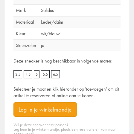
Merk
Solidus
Materiaal
Leder/daim
Kleur
wit/blauw
Steunzolen
ja
Deze sneaker is nog beschikbaar in volgende maten:
3.5
4.5
5
5.5
6.5
Selecteer je maat en klik hieronder op 'toevoegen' om dit
artikel te reserveren of online aan te kopen.
Leg in je winkelmandje
Wil je deze sneaker eerst passen?
Leg hem in je winkelmandje, plaats een reservatie en kom naar
onze winkel!