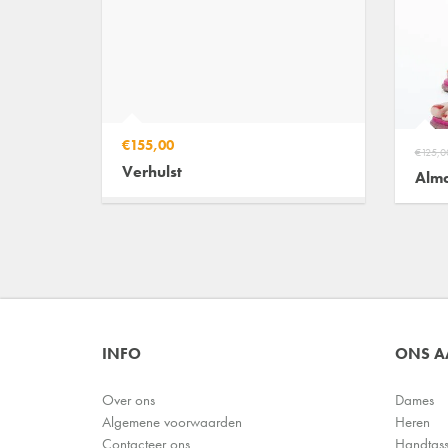
€155,00
€125,0
Verhulst
Alm
INFO
ONS 
Over ons
Dames
Algemene voorwaarden
Heren
Contacteer ons
Handtas