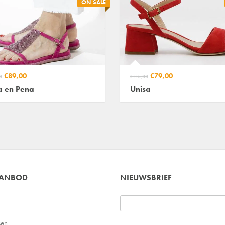
ON SALE
€89,00
€79,00
0
€115,00
a en Pena
Unisa
AANBOD
NIEUWSBRIEF
sen