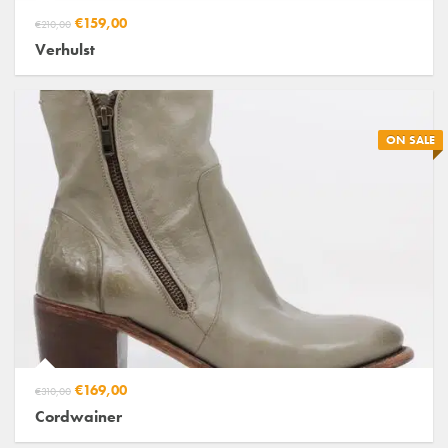
€159,00
€210,00
Verhulst
ON SALE
€169,00
€310,00
Cordwainer