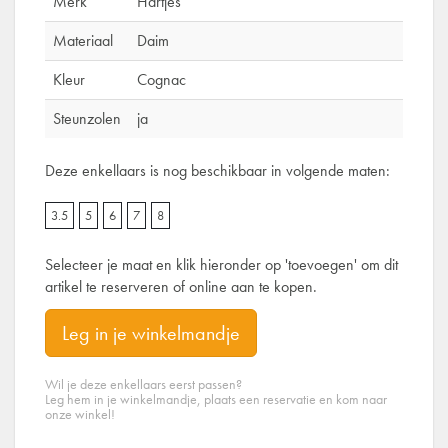
Merk
Hartjes
Materiaal
Daim
Kleur
Cognac
Steunzolen
ja
Deze enkellaars is nog beschikbaar in volgende maten:
3.5
5
6
7
8
Selecteer je maat en klik hieronder op 'toevoegen' om dit
artikel te reserveren of online aan te kopen.
Leg in je winkelmandje
Wil je deze enkellaars eerst passen?
Leg hem in je winkelmandje, plaats een reservatie en kom naar
onze winkel!