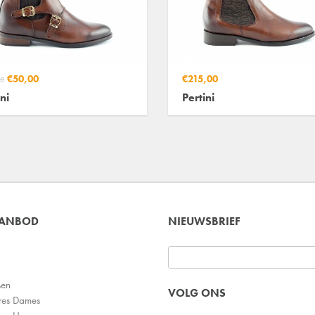
€50,00
€215,00
0
ni
Pertini
AANBOD
NIEUWSBRIEF
sen
VOLG ONS
res Dames