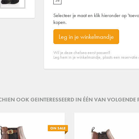
38
Selecteer je maat en klik hieronder op 'toevo
kopen.
Leg in je winkelmandje
Wil je deze chelsea eerst passen?
Leg hem in je winkelmandje, plaats een reservatie
SCHIEN OOK GEINTERESSEERD IN ÉÉN VAN VOLGENDE
ON SALE