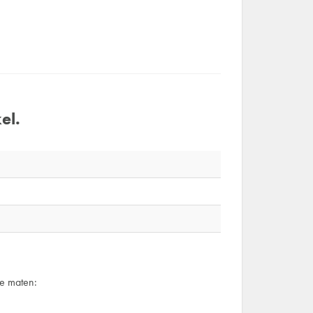
el.
e maten: