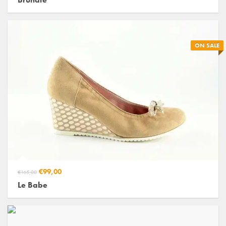
ON SALE
€99,00
€165,00
Le Babe